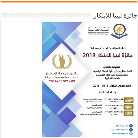
جائزة ليبيا للإبتكار