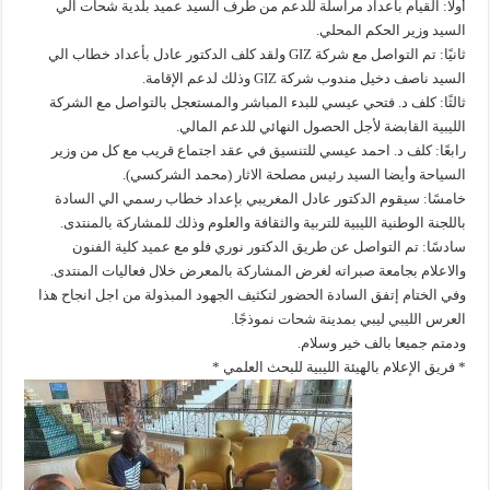
أولًا: القيام بأعداد مراسلة للدعم من طرف السيد عميد بلدية شحات الي
السيد وزير الحكم المحلي.
ثانيًا: تم التواصل مع شركة GIZ ولقد كلف الدكتور عادل بأعداد خطاب الي
السيد ناصف دخيل مندوب شركة GIZ وذلك لدعم الإقامة.
ثالثًا: كلف د. فتحي عيسي للبدء المباشر والمستعجل بالتواصل مع الشركة
الليبية القابضة لأجل الحصول النهائي للدعم المالي.
رابعًا: كلف د. احمد عيسي للتنسيق في عقد اجتماع قريب مع كل من وزير
السياحة وأيضا السيد رئيس مصلحة الاثار (محمد الشركسي).
خامسًا: سيقوم الدكتور عادل المغريبي بإعداد خطاب رسمي الي السادة
باللجنة الوطنية الليبية للتربية والثقافة والعلوم وذلك للمشاركة بالمنتدى.
سادسًا: تم التواصل عن طريق الدكتور نوري فلو مع عميد كلية الفنون
والاعلام بجامعة صبراته لغرض المشاركة بالمعرض خلال فعاليات المنتدى.
وفي الختام إتفق السادة الحضور لتكثيف الجهود المبذولة من اجل انجاح هذا
العرس الليبي ليبي بمدينة شحات نموذجًا.
ودمتم جميعا بالف خير وسلام.
* فريق الإعلام بالهيئة الليبية للبحث العلمي *