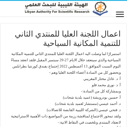
اعمال اللجنة العليا للمنتدي الثاني
للتنمية المكانية السياحية
استمرارًا لما وصلت اليه اعمال اللجنة العليا للمنتدي الثاني للتنمية المكانية
السياحية والذي سينعقد خلال الايام 27-29 سبتمبر المقبل فلقد انعقد مساءً
اليوم السبت الموافق 13 أغسطس 2022 إجتماع بفندق كورنتيا بطرابلس
وبحضور كل من السادة أعضاء اللجنة العليا وهم:-
أ. د. عادل مختار المغريبي
أ. د. نوري محمد فلو
وبمشاركة كل من السادة:-
أ. حسين بودرويشة (عميد بلدية شحات)
د. أحمد عيسي (مستشار لعميد بلدية شحات)
د. فتحي عيسي (الشركة الليبية القابضة للاتصالات)
ولقد تمحور الاجتماع لمناقشة رزمة من المواضيع ذات الأهمية الاستراتيجية
لانعقاد المنتدى وتلخصت في النقاط الاتية:-