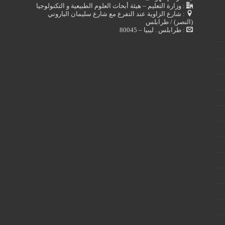
: وزارة التعليم – هيئة أبحاث العلوم الطبيعية و التكنولوجيا
: شارع الزاوية عند التفرع مع شارع سليمان الباروني
(النصر) / طرابلس
: طرابلس . ليبيا – 80045