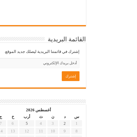
القائمة البريدية
إشترك في قائمتنا البريدية ليصلك جديد الموقع.
أغسطس 2026
س
د
ن
ث
أرب
خ
ج
7
6
5
4
3
2
1
14
13
12
11
10
9
8