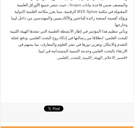
والمصنف ضمن قاعدة بيانات Scopus ، حيث تنشر جميع الأوراق العلمية
المقبولة في مكتبة IEEE Xplore الرقمية، مما يعزز مكانته العلمية الدولية
ويؤكد أهميته كمنصة رائدة للباحثين والأكاديميين والمهندسين من داخل ليبيا
وخارجها.
ويأتي تنظيم هذا المؤتمر في إطار الأنشطة العلمية التي تنفذها الهيئة الليبية
للبحث العلمي، انطلاقا من رسالتها في إذكاء روح البحث العلمي، ودفع عجلة
التقدم والابتكار، وتعزيز دورها في نشر العلوم والمعارف، بما يسهم في
الارتقاء بالبحث العلمي وخدمة التنمية المستدامة في ليبيا .
#قسم_الاعلام_الهيئة_الليبية_للبحث_العلمي
.