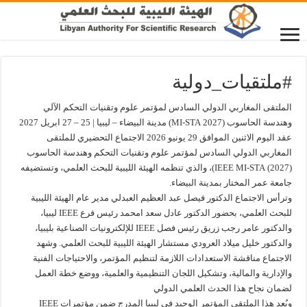
#ملتقيات_دولية
الملتقى المغاربي الدولي السادس لمؤتمر علوم وتقنيات التحكم الآلي
وهندسة الحاسوب (2027 MI-STA) مدينة البيضاء – ليبيا | 25 – 27 ابريل 2027
عقد اليوم الاثنين الموافق 29 يونيو 2026 الاجتماع التحضيري للملتقى
المغاربي الدولي السادس لمؤتمر علوم وتقنيات التحكم وهندسة الحاسوب
(2027) IEEE MI-STA)، والذي تنظمه الهيئة الليبية للبحث العلمي، وتستضيفه
جامعة عمر المختار بمدينة البيضاء.
وترأس الاجتماع الدكتور فيصل عبد العظيم العبدلي مدير عام الهيئة الليبية
للبحث العلمي، بحضور الدكتور عادل سعد امحمد رئيس فرع IEEE ليبيا،
والدكتور عامر رجب زريق رئيس فصل IEEE للإلكترونيات الصناعية بليبيا،
والدكتور خليل ميلاد العرودي مستشار الهيئة الليبية للبحث العلمي. وشهد
الاجتماع مناقشة الاستعدادات اللازمة لتنظيم المؤتمر، والاحتياجات الفنية
والإدارية والمالية، وتشكيل اللجان التنظيمية والعلمية، ووضع خطة العمل
لضمان نجاح هذا الحدث العلمي الدولي
ويُعد هذا الملتقى المؤتمر الوحيد في ليبيا المدرج ضمن مؤتمرات IEEE