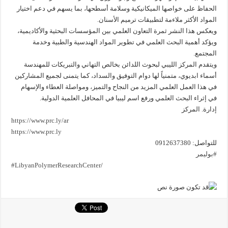
الحفاظ على خواصها الميكانيكية وسلامة أسطحها، بما يسهم في دعم اختيار
المواد الأكثر ملاءمة لتطبيقات ترميم الأسنان.
ويعكس هذا النشر ثمرة التعاون العلمي بين المؤسسات البحثية والأكاديمية،
ويؤكد أهمية البحث العلمي في تطوير المواد الهندسية والطبية وخدمة
المجتمع.
ويتقدم المركز الليبي لبحوث اللدائن بخالص التهاني والتبريكات للمهندسة
أسماء ابديوي، متمنياً لها دوام التوفيق والسداد، كما يتمنى لجميع المشاركين
في هذا العمل العلمي المزيد من النجاح والتميز، ومواصلة العطاء والإسهام
في إثراء البحث العلمي ورفع اسم ليبيا في المحافل العلمية الدولية.
إدارة. المركز
https://www.prc.ly/ar
https://www.prc.ly
للتواصل: 0912637380
#بوليمر
#LibyanPolymerResearchCenter
/