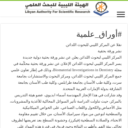
#أوراق_علمية
نقلا عن المركز الليبي للبحوث اللدائن.
نشر ورقة بحقية
المركز الليبي لبحوث اللدائن يعلن عن نشر ورقة بحثية دولية جديدة
يسر المركز الليبي لبحوث اللدائن الإعلان عن نشر ورقة بحثية محكّمة في
مجلة Biomaterial Investigations in Dentistry، وذلك في إطار تعاون علمي
جمع المركز الليبي لبحوث اللدائن، ومركز البحوث والاستشارات بجامعة
سرت، وكلية طب الأسنان بجامعة طرابلس، وكلية طب الأسنان بجامعة
الشارقة بدولة الإمارات العربية المتحدة.
وقد شاركت في هذا الإنجاز المهندسة أسماء ابديوي، عضو هيئة التدريس
بالمركز، حيث تناولت الدراسة تأثير السوائل المحاكية للأغذية والمشروبات،
مثل الأحماض والكحول واللعاب الصناعي، على الخواص الميكانيكية
والسطحية لنوعين من مواد سيراميك الأسنان، من خلال تقييم مقاومة
الانحناء، والصلادة السطحية (فيكرز)، وخشونة السطح بعد تعريضها لظروف
تحاكي بيئة الفم. وأظهرت النتائج وجود فروق في قدرة هذه المواد على