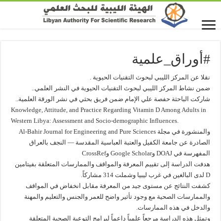
#أوراق_علمية
نقلا عن المركز الليبي لبحوث التقنيات الحيوية .
ضمن نشاط المركز الليبي لبحوث التقنيات الحيوية في النشر العلمي..
شاركت الباحثة حفصة علي الإمام ضمن فريق بحثي في نشر الورقة العلمية..
Knowledge, Attitude, and Practice Regarding Vitamin D Among Adults in
Western Libya: Assessment and Socio-demographic Influences.
والمنشورة في مجلة Al-Bahir Journal for Engineering and Pure Sciences
الصادرة عن جامعة الكفيل والعتبة العباسية المقدسة — النجف بالعراق
المفهرسة في DOAJ وGoogle Scholar وCrossRef
هدفت الدراسة إلى تقييم المعرفة والمواقف والممارسات المتعلقة بفيتامين
D لدى البالغين في غرب ليبيا وشملت 314 مشاركاً.
كشفت النتائج عن مستوى جيد من المعرفة مقابل انخفاض في المواقف
والممارسات الصحية مع وجود تأثير واضح للعمر والجنس والتعليم والمهنة
والدخل في هذه الممارسات.
وتمثل هذه الدراسة مرجعاً علمياً داعماً لبرامج التوعية الصحية المتعلقة