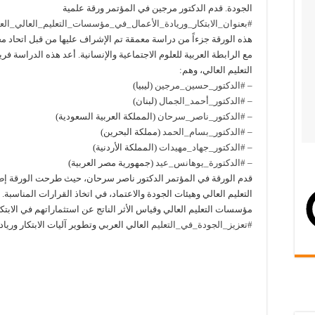
الجودة. قدم الدكتور مرجين في المؤتمر ورقة علمية
#بعنوان_الابتكار_وريادة_الأعمال_في_مؤسسات_التعليم_العالي_العر
هذه الورقة جزءاً من دراسة معمقة تم الإشراف عليها من قبل اتحاد مجا
مع الرابطة العربية للعلوم الاجتماعية والإنسانية. أعد هذه الدراسة 
التعليم العالي، وهم:
–
#الدكتور_حسين_مرجين
(ليبيا)
–
#الدكتور_أحمد_الجمال
(لبنان)
–
#الدكتور_ناصر_سرحان
(المملكة العربية السعودية)
–
#الدكتور_بسام_الحمد
(مملكة البحرين)
–
#الدكتور_جهاد_مهيدات
(المملكة الأردنية)
–
#الدكتورة_يوهانس_عيد
(جمهورية مصر العربية)
قدم الورقة في المؤتمر الدكتور ناصر سرحان، حيث طرحت الورقة إطا
التعليم العالي وهيئات الجودة والاعتماد، في اتخاذ القرارات المناسبة.
مؤسسات التعليم العالي وقياس الأثر الناتج عن استثماراتهم في الابتكار
#تعزيز_الجودة_في_التعليم
العالي العربي وتطوير آليات الابتكار وريا