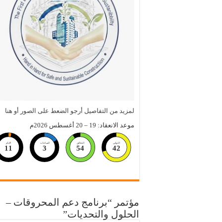
لمزيد من التفاصيل أرجو الضعط على الصور أو هنا
موعد الانعقاد: 19 – 20 أغسطس 2026م
الثواني
الدقائق
الساعات
الايام
11
3
54
41
مؤتمر “برنامج دعم المحروقات –
الحلول والتحديات”