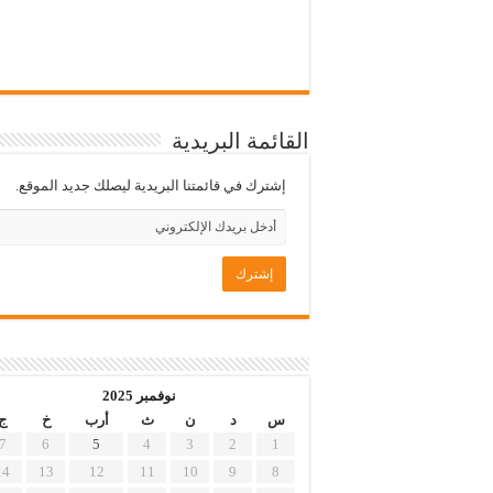
القائمة البريدية
إشترك في قائمتنا البريدية ليصلك جديد الموقع.
نوفمبر 2025
س
د
ن
ث
أرب
خ
ج
7
6
5
4
3
2
1
14
13
12
11
10
9
8