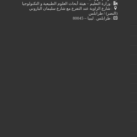
: وزارة التعليم – هيئة أبحاث العلوم الطبيعية و التكنولوجيا
: شارع الزاوية عند التفرع مع شارع سليمان الباروني
(النصر) / طرابلس
: طرابلس . ليبيا – 80045