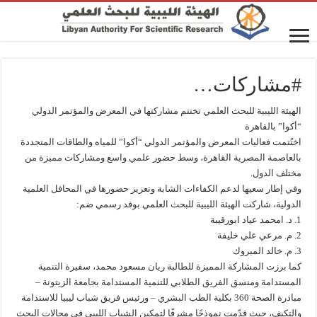
#مشاركات…
الهيئة الليبية للبحث العلمي تختتم مشاركتها في المعرض والمؤتمر الدولي
“أكوا” بالقاهرة
اختُتمت فعاليات المعرض والمؤتمر الدولي “أكوا” للمياه والطاقات المتجددة
بالعاصمة المصرية القاهرة، وسط حضور علمي واسع ومشاركات مميزة من
مختلف الدول.
وفي إطار سعيها لدعم الكفاءات الشابة وتعزيز حضورها في المحافل العلمية
الدولية، شاركت الهيئة الليبية للبحث العلمي بوفد رسمي ضم:
1. د. امحمد عياد ابورقيبة
2. م. مرعي علي خليفة
3. م. خالد المبروك
كما برزت المشاركة المميزة للطالبة ريان مسعود محمد، سفيرة التنمية
المستدامة ومنسق الفريق الطلابي للتنمية المستدامة بجامعة الزيتونة –
مبادرة الصحة 360 بكلية الطب البشري – ورئيس فريق شباب ليبيا للاستدامة
والتكيف، حيث قدّمت نموذجًا مشرفًا لتمكين الشباب الليبي في مجالات البحث