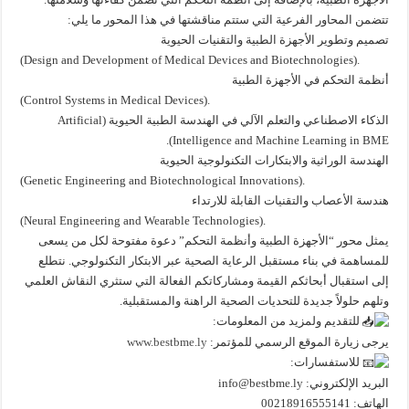
تتضمن المحاور الفرعية التي ستتم مناقشتها في هذا المحور ما يلي:
تصميم وتطوير الأجهزة الطبية والتقنيات الحيوية
(Design and Development of Medical Devices and Biotechnologies).
أنظمة التحكم في الأجهزة الطبية
(Control Systems in Medical Devices).
الذكاء الاصطناعي والتعلم الآلي في الهندسة الطبية الحيوية (Artificial
Intelligence and Machine Learning in BME).
الهندسة الوراثية والابتكارات التكنولوجية الحيوية
(Genetic Engineering and Biotechnological Innovations).
هندسة الأعصاب والتقنيات القابلة للارتداء
(Neural Engineering and Wearable Technologies).
يمثل محور “الأجهزة الطبية وأنظمة التحكم” دعوة مفتوحة لكل من يسعى
للمساهمة في بناء مستقبل الرعاية الصحية عبر الابتكار التكنولوجي. نتطلع
إلى استقبال أبحاثكم القيمة ومشاركاتكم الفعالة التي ستثري النقاش العلمي
وتلهم حلولاً جديدة للتحديات الصحية الراهنة والمستقبلية.
للتقديم ولمزيد من المعلومات:
يرجى زيارة الموقع الرسمي للمؤتمر:
www.bestbme.ly
للاستفسارات:
البريد الإلكتروني: info@bestbme.ly
الهاتف: 00218916555141