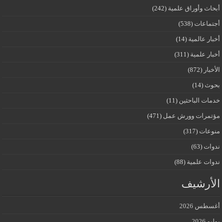
اث وأوراق علمية
(242)
تماعات
(538)
ار عالمية
(14)
ار علمية
(311)
خبار
(872)
وث
(14)
ات الباحثين
(11)
تمرات وورش عمل
(471)
وعات
(317)
وات
(63)
ات علمية
(88)
أرشيف
طس 2026
 2026