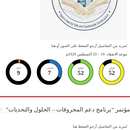
زيد من التفاصيل أرجو الضعط على الصور أو هنا
 الانعقاد: 19 – 20 أغسطس 2026م
الثواني
الدقائق
الساعات
الايام
9
7
52
51
تمر “برنامج دعم المحروقات – الحلول والتحديات”
زيد من التفاصيل أرجو الضعط هنا