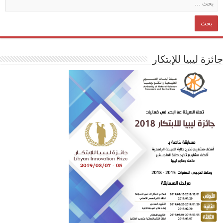
زة ليبيا للإبتكار