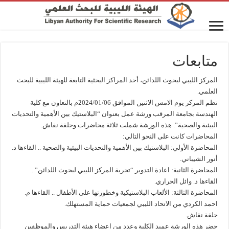
متابعات
المركز الليبي لبحوث اللدائن، أحد المراكز البحثية التابعة للهيئة الليبية للبحث
العلمي.
نظم المركز يوم الامس الاثنين الموافق 2024/01/06م بالتعاون مع كلية
الهندسة بجامعة المرقب ورشة عمل بعنوان “البلاستيك بين الأهمية والتحديات
البيئىة والصحية”. هذه الورشة شملت ثلاثة محاضرات وحلقة نقاش.
المحاضرات كانت على النحو التالي:
المحاضرة الأولي: البلاستيك بين الأهمية والتحديات البيئية والصحية .. القاءها د.
أنور الشيباني.
المحاضرة الثانية: اعادة التدوير “تجربة المركز الليبي لبحوث اللدائن” ..
القاءها د. وائل الحراري.
المحاضرة الثالثة: الألعاب البلاستيكية وخطورتها على الأطفال .. القاءها م.
احمد الكردي من الاتحاد الليبي لجمعيات حماية المستهلك.
حلقة نقاش.
حضر هذه الورشة عميد الكلية وعدد من اعضاء هيئة التدريس والموظفين