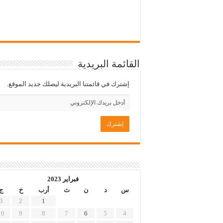
القائمة البريدية
إشترك في قائمتنا البريدية ليصلك جديد الموقع.
فبراير 2023
س
د
ن
ث
أرب
خ
ج
3
2
1
10
9
8
7
6
5
4