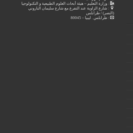
: وزارة التعليم – هيئة أبحاث العلوم الطبيعية و التكنولوجيا
: شارع الزاوية عند التفرع مع شارع سليمان الباروني
(النصر) / طرابلس
: طرابلس . ليبيا – 80045