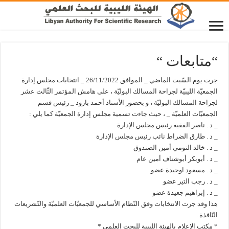
“متابعات “
جرت يوم السّبت الماضي _ الموافق 26/11/2022 _ انتخابات مجلس إدارة
الجمعيّة الليبيّة لجراحة المسالك البوليّة ، على هامش المؤتمر الثّالث عشر
لجراحة المسالك البوليّة ، و بحضور الأستاذ أحمد بارود _ رئيس قسم
الجمعيّات العلميّة _ ، حيث جاءت تسمية مجلس إدارة الجمعيّة كما يلي :
_ د . ناصر الفقيه رئيس مجلس الإدارة
_ د . طارق الضراط نائب رئيس مجلس الإدارة
_ د . خالد التومي أمين الصندوق
_ د . أبوبكر أبوشناف أمين عام
_ د . مسعود اوحيدة عضو
_ د . رجب التير عضو
_ د . إبراهيم جعيدة عضو
هذا وقد جرت الانتخابات وفق النّظام الأساسي للجمعيّات العلميّة والتّشريعات
النّافذة .
* مكتب الإعلام بالهيئة الليبية للبحث العلمي *