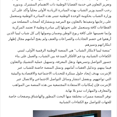
وتعزيز التعاون في خدمة القضايا الوطنية ذات الاهتمام المشترك. وبدوره
رحب السيد وزير الشباب بهذه المبادرة الريادية الأولى محلياً وأكد على أن
وزارة الشباب بحكومة الوحدة الوطنية تتبنى هذه المبادرة الوطنية وستعمل
على رعايتها وتنفيذها بالتعاون مع المرصد وبمشاركة أصحاب المصلحة من
القطاعات كافة وستعمل على تحويلها إلى مبادرة وطنية لا تعتمد المركزية
وإنما تعميمها على كافة ربوع الوطن وضمان وصولها إلى كل شباب ليبيا الذين
أرهقوا في خضم التجاذبات والصراعات والعنف ولم يفتح أمامهم مجال إظهار
ابتكاراتهم وتميزهم.
“منصة ليبيا لابتكار الشباب” هي المنصة الوطنية الرقمية الأولى، لتبني
الكفاءات الشبابية، ودعم الأفكار المبدعة بين الشباب، والعمل على بناء
جسور التواصل وتسريعها، ونقل المعرفة، وتسهيل عملية التشبيك والتعاون
فيما بينهم، وتذليل العقبات أمامهم. وتمثل المنصة حاضنة للشباب عبر
الإنترنت بهدف إيجاد حلول مبتكرة للتحديات الاجتماعية والاقتصادية والبيئية
التي تواجههم. وبفضل انتشار وسائل التواصل الاجتماعي والاتصال عبر
الإنترنت فإن إمكانيات الاستفادة المجتمعية من هذه المنصة من المواهب
والمعارف والمهارات تبدو بلا نهاية.
توفر المنصة مميزات مختلفة منها البحث المطور والهاشتاق وصفحات خاصة
للجهات للتواصل مع الكفاءات الشبابية