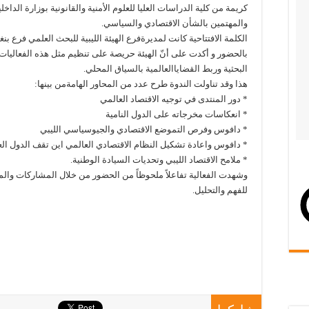
كريمة من كلية الدراسات العليا للعلوم الأمنية والقانونية بوزارة الداخل
والمهتمين بالشأن الاقتصادي والسياسي.
الكلمة الافتتاحية كانت لمديرةفرع الهيئة الليبية للبحث العلمي فرع ب
بالحضور و أكدت على أنّ الهيئة حريصة على تنظيم مثل هذه الفعاليات 
البحثية وربط القضاياالعالمية بالسياق المحلي.
هذا وقد تناولت الندوة طرح عدد من المحاور الهامةمن بينها:
* دور المنتدى في توجيه الاقتصاد العالمي
* انعكاسات مخرجاته على الدول النامية
* دافوس وفرص التموضع الاقتصادي والجيوسياسي الليبي
* دافوس واعادة تشكيل النظام الاقتصادي العالمي اين تقف الدول العربي
* ملامح الاقتصاد الليبي وتحديات السيادة الوطنية.
وشهدت الفعالية تفاعلاً ملحوظاً من الحضور من خلال المشاركات والم
للفهم والتحليل.