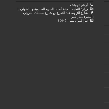
: أرقام الهواتف
: وزارة التعليم – هيئة أبحاث العلوم الطبيعية و التكنولوجيا
: شارع الزاوية عند التفرع مع شارع سليمان الباروني
(النصر) / طرابلس
: طرابلس . ليبيا – 80045