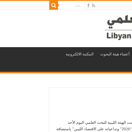
أعضاء هيئة البحوث
المكتبة الالكترونية
 الهيئة الليبية للبحث العلمي اليوم الأحد
الموافق 17مايو2026م ندوة علمية بعنوان:”منتدى دافوس الاقتصادي “2026” وتداعياته على الاقتصاد الليبي” باستضافة