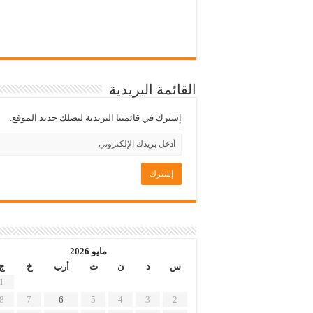
القائمة البريدية
إشترك في قائمتنا البريدية ليصلك جديد الموقع.
مايو 2026
س
د
ن
ث
أرب
خ
ج
1
8
7
6
5
4
3
2