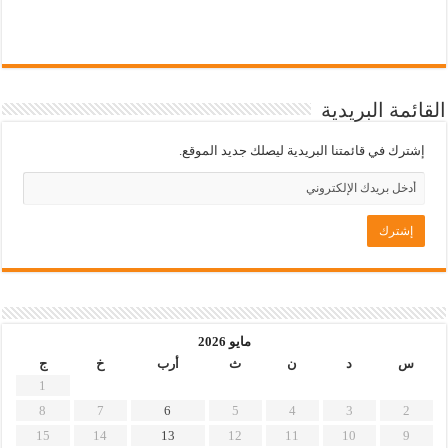
القائمة البريدية
إشترك في قائمتنا البريدية ليصلك جديد الموقع.
مايو 2026
س
د
ن
ث
أرب
خ
ج
1
8
7
6
5
4
3
2
15
14
13
12
11
10
9