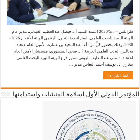
طرابلس – 2026/5/5 اعتمد السيد أ.د. فيصل عبدالعظيم العبدلي، مدير عام
الهيئة الليبية للبحث العلمي، استراتيجية التحول الرقمي للهيئة للأعوام 2026–
2030، وذلك بحضور كلٍّ من: أ.د. عبدالمجيد بن عمارة، الأمين العام لاتحاد
مجالس البحث العلمي العربية. أ.د. فتحي المنصوري، مستشار الأمين العام
للاتحاد. د. منى عبداللطيف الهوني، مدير فرع الهيئة الليبية للبحث العلمي
بنغازي. د . يوسف أحمد النعاس مدير …
أكمل القراءة »
المؤتمر الدولي الأول لسلامة المنشآت واستدامتها