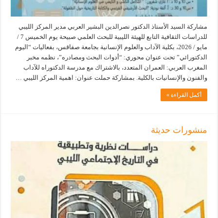
مشاركة السيد الأستاذ الدكتور نصرالدين البشير العربي مدير المركز الليبي
للدراسات الثقافية التابع للهيئة الليبية للبحث العلمي صبيحة يوم الخميس 7 /
مايو / 2026، بكلية الآداب والعلوم الإنسانية بجامعة صفاقس، بفعاليات “اليوم
الدكتورائي” تحت عنوان محوري: “أدوات البحث ومصادره”، نظمه مخبر
المغرب العربي: العمران المتعدد، بالاشتراك مع مدرسة الدكتوراه للآداب
والفنون والإنسانيات بالكلية. بمشاركة حملت عنوان: اهمية المركز الليبي …
أكمل القراءة »
منشورات حديثة