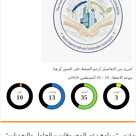
لمزيد من التفاصيل أرجو الضعط على الصور أو هنا
موعد الانعقاد: 19 – 20 أغسطس 2026م
الثواني
الدقائق
الساعات
الايام
10
13
35
3
مؤتمر “برنامج دعم المحروقات – الحلول والتحديات”