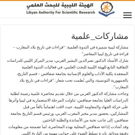
مشاركات_علمية
مشاركة ليبية متميزة في الندوة العلمية: “قراءات في تاريخ بلاد المغارب –
قراءة في تاريخ ليبيا المعاصر”
شارك الأستاذ الدكتور نصرالدين البشير العربي، مدير المركز الليبي للدراسات
الثقافية التابع للهيئة الليبية للبحث العلمي، في فعاليات الندوة العلمية
المنعقدة بكلية الآداب والعلوم الإنسانية بجامعة صفاقس – قسم التاريخ،
بالجمهورية التونسية، والتي نُظمت تحت شعار: “قراءات في تاريخ بلاد
المغارب”.
وجاءت مشاركة الدكتور العربي من خلال تقديم محاضرة علمية رصينة لطلبة
الدراسات العليا بجامعة صفاقس، تناولت المرحلة الاستعمارية في ليبيا وأثرها
على حركة الجهاد والمقاومة الليبية، حيث لاقت اهتماماً بالغاً من قبل
المشاركين، بحضور مدير مخبر المغرب العربي، ورئيس قسم التاريخ بجامعة
صفاقس، إلى جانب نخبة من الأساتذة والطلبة الباحثين.
وقد أشادت إذاعة صفاقس المحلية بهذه المحاضرة، لما تضمنته من معلومات
دقيقة ووثائق نادرة تسلط الضوء على جوانب مهمة من التاريخ الليبي