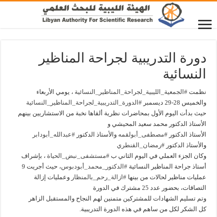
دورة التدريبية لجراحة المناظير
النسائية
نظمت
#الجمعية_الليبية_لجراحة_المناظير_النسائية
، يومي الأربعاء
والخميس 28-29 ديسمبر
#الدورة_التدريبية_لجراحة_المناظير_النسائية
حيث بدأت اليوم الأول بمحاضرات نظرية ألقاها نخبة من الاستشاريين بينهم
الأستاذ الدكتور محمد سعيد المحيشي و
الأستاذ الدكتور
#مصطفى_أبولقمه
والأستاذ الدكتور
#عبدالله_أبودابر
والأستاذ الدكتور
#رمضان_القنطري
وكان الجزء العملي في اليوم الثاني ب
#مستشفى_نبض_الحياة
، بإشراف
أستاذ جراحة المناظير النسائية
#الدكتور_محمد_أبودبوس
، حيث أجريت 9
عمليات مناظير لحالات من بينها
#ازالة_رحم_بالمنظار
وعمليات إزالة
التصاقات، بحضور عدد 25 مشترك في الدورة
وتم تسليم الشهادات للمشتركين متمنين لهم النجاح والمستقبل الزاهر
كل الشكر لكل من ساهم في هذه الدورة التدريبية.