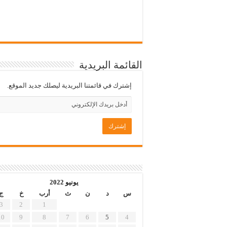
القائمة البريدية
إشترك في قائمتنا البريدية ليصلك جديد الموقع.
يونيو 2022
س
د
ن
ث
أرب
خ
ج
3
2
1
10
9
8
7
6
5
4