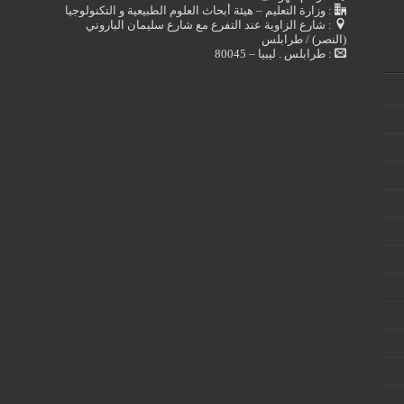
: وزارة التعليم – هيئة أبحاث العلوم الطبيعية و التكنولوجيا
: شارع الزاوية عند التفرع مع شارع سليمان الباروني
(النصر) / طرابلس
: طرابلس . ليبيا – 80045