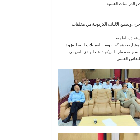
رى وتصنيع الألياف الكربونية من مخلفات
تفادة العلمية
اريع بشركة نفوسة للعمليلات النفطية) و د.
ندسة جامعة طرابلس) و د. عبدالهادى العريفى
لنقاش العلمى.