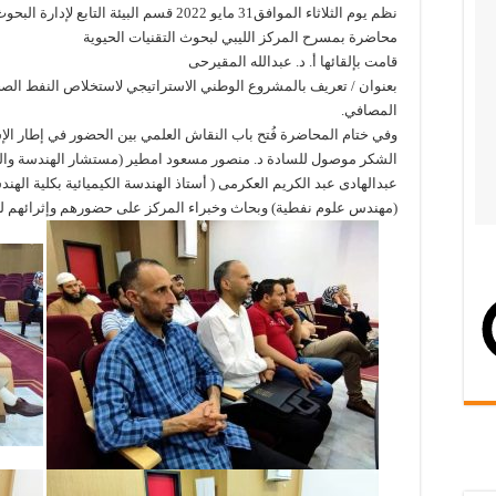
نظم يوم الثلاثاء الموافق31 مايو 2022 قسم البيئة التابع لإدارة البحوث والدراسات العلمية.
محاضرة بمسرح المركز الليبي لبحوث التقنيات الحيوية
قامت بإلقائها أ. د. عبدالله المقيرحى
بعنوان / تعريف بالمشروع الوطني الاستراتيجي لاستخلاص النفط الصخ
المصافي.
وفي ختام المحاضرة فُتح باب النقاش العلمي بين الحضور في إطار الإس
الشكر موصول للسادة د. منصور مسعود امطير (مستشار الهندسة والمش
عبدالهادى عبد الكريم العكرمى ( أستاذ الهندسة الكيميائية بكلية اله
(مهندس علوم نفطية) وبحاث وخبراء المركز على حضورهم وإثرائهم ل