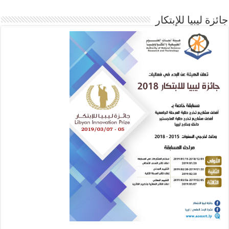
جائزة ليبيا للإبتكار